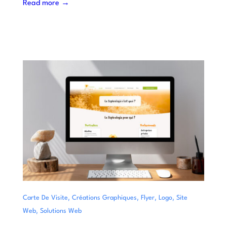
Read more →
,
,
,
,
Carte De Visite
Créations Graphiques
Flyer
Logo
Site
,
Web
Solutions Web