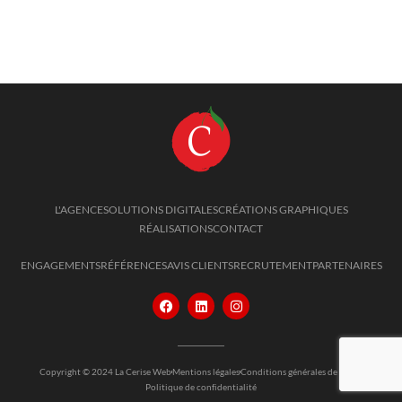
L'AGENCE
SOLUTIONS DIGITALES
CRÉATIONS GRAPHIQUES
RÉALISATIONS
CONTACT
ENGAGEMENTS
RÉFÉRENCES
AVIS CLIENTS
RECRUTEMENT
PARTENAIRES
Copyright © 2024 La Cerise Web
Mentions légales
Conditions générales de vente
Politique de confidentialité