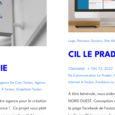
,
,
Logo
Réseaux Sociaux
Site W
CIL LE PR
IE
Claireweb
Fév 12, 2022
,
De Communication Le Pradet
,
,
Internet À Toulon
Freelance Le
Agence De Com Toulon
Agence
,
t À Toulon
Graphiste Toulon
A titre bénévole, nous aido
otre agence pour la création
NORD OUEST. Conception de 
ance ! Ce projet vous plaît
la page Facebook de l’assoc