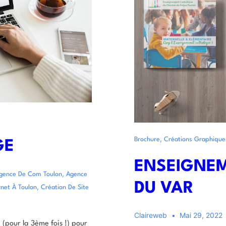
,
Brochure
Créations Graphique
GE
ENSEIGNE
,
gence De Com Toulon
Agence
DU VAR
,
rnet À Toulon
Création De Site
Claireweb
Mai 29, 2022
(pour la 3ème fois !) pour