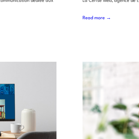
 communication dédiée aux
La Cerise Web, agence de 
Read more →