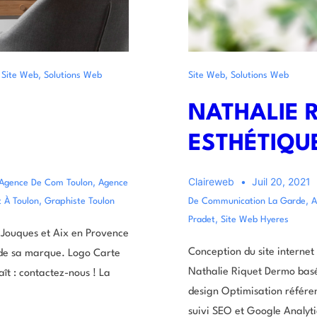
,
,
,
Site Web
Solutions Web
Site Web
Solutions Web
NATHALIE 
ESTHÉTIQU
,
Claireweb
Juil 20, 2021
Agence De Com Toulon
Agence
,
,
t À Toulon
Graphiste Toulon
De Communication La Garde
A
,
Pradet
Site Web Hyeres
 Jouques et Aix en Provence
Conception du site internet 
 de sa marque. Logo Carte
Nathalie Riquet Dermo basé
aît : contactez-nous ! La
design Optimisation référen
suivi SEO et Google Analy