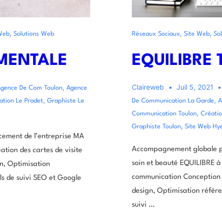
,
,
,
Réseaux Sociaux
Site Web
So
Web
Solutions Web
EQUILIBRE
MENTALE
Claireweb
Juil 5, 2021
,
gence De Com Toulon
Agence
,
,
De Communication La Garde
A
tion Le Pradet
Graphiste Le
,
Communication Toulon
Créatio
,
Graphiste Toulon
Site Web Hy
ement de l’entreprise MA
Accompagnement globale p
ion des cartes de visite
soin et beauté EQUILIBRE à 
gn, Optimisation
communication Conception du
ls de suivi SEO et Google
design, Optimisation référe
suivi …