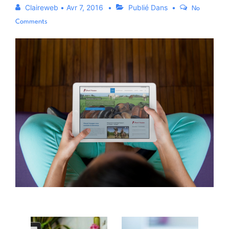
Claireweb
•
Avr 7, 2016
Publié Dans
No
Comments