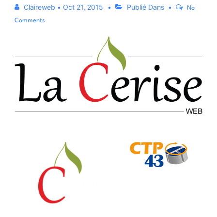
Claireweb
•
Oct 21, 2015
Publié Dans
No
Comments