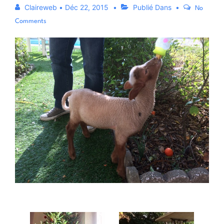
Claireweb
•
Déc 22, 2015
Publié Dans
No
Comments