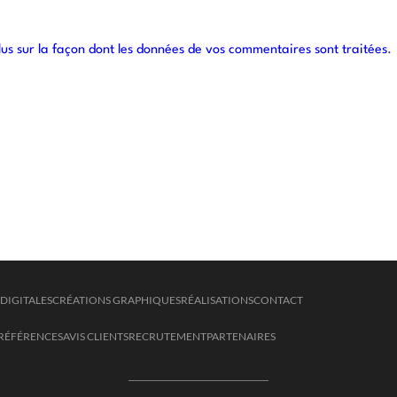
lus sur la façon dont les données de vos commentaires sont traitées
.
DIGITALES
CRÉATIONS GRAPHIQUES
RÉALISATIONS
CONTACT
RÉFÉRENCES
AVIS CLIENTS
RECRUTEMENT
PARTENAIRES