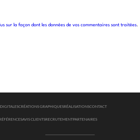
lus sur la façon dont les données de vos commentaires sont traitées
.
DIGITALES
CRÉATIONS GRAPHIQUES
RÉALISATIONS
CONTACT
RÉFÉRENCES
AVIS CLIENTS
RECRUTEMENT
PARTENAIRES