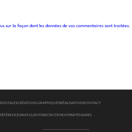
lus sur la façon dont les données de vos commentaires sont traitées
.
DIGITALES
CRÉATIONS GRAPHIQUES
RÉALISATIONS
CONTACT
RÉFÉRENCES
AVIS CLIENTS
RECRUTEMENT
PARTENAIRES