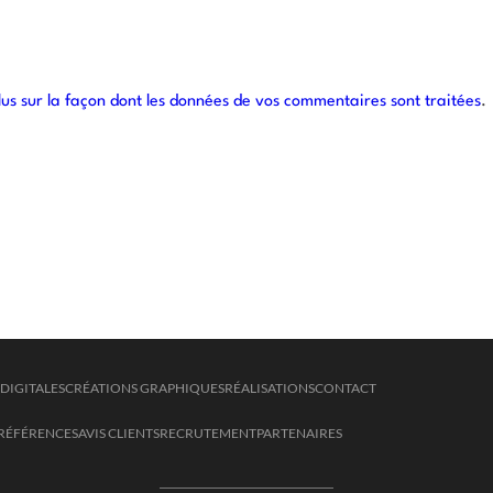
lus sur la façon dont les données de vos commentaires sont traitées
.
DIGITALES
CRÉATIONS GRAPHIQUES
RÉALISATIONS
CONTACT
RÉFÉRENCES
AVIS CLIENTS
RECRUTEMENT
PARTENAIRES