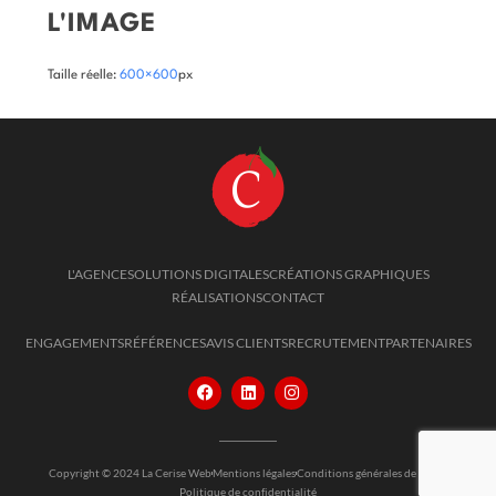
L'IMAGE
Taille réelle:
600×600
px
L'AGENCE
SOLUTIONS DIGITALES
CRÉATIONS GRAPHIQUES
RÉALISATIONS
CONTACT
ENGAGEMENTS
RÉFÉRENCES
AVIS CLIENTS
RECRUTEMENT
PARTENAIRES
Copyright © 2024 La Cerise Web
Mentions légales
Conditions générales de vente
Politique de confidentialité