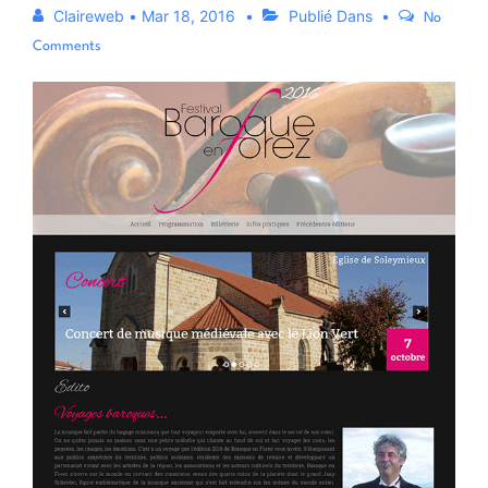
Claireweb
•
Mar 18, 2016
Publié Dans
No
Comments