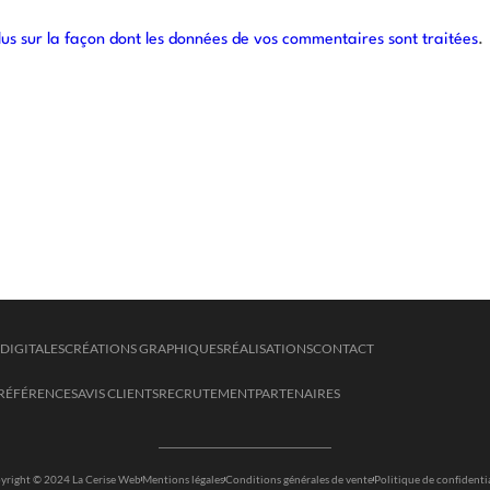
lus sur la façon dont les données de vos commentaires sont traitées
.
DIGITALES
CRÉATIONS GRAPHIQUES
RÉALISATIONS
CONTACT
RÉFÉRENCES
AVIS CLIENTS
RECRUTEMENT
PARTENAIRES
yright © 2024 La Cerise Web
Mentions légales
Conditions générales de vente
Politique de confidenti