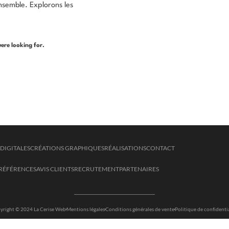
nsemble. Explorons les
ere looking for.
DIGITALES
CRÉATIONS GRAPHIQUES
RÉALISATIONS
CONTACT
RÉFÉRENCES
AVIS CLIENTS
RECRUTEMENT
PARTENAIRES
yright © 2024 La Cerise Web
Mentions légales
Conditions générales de vente
Politique de confidenti