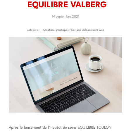
EQUILIBRE VALBERG
14 septembre 2021
Catégorie :
Créations graphiques
,
Flyer
,
Site web
,
Solutions web
Après le lancement de l’institut de soins EQUILIBRE TOULON,