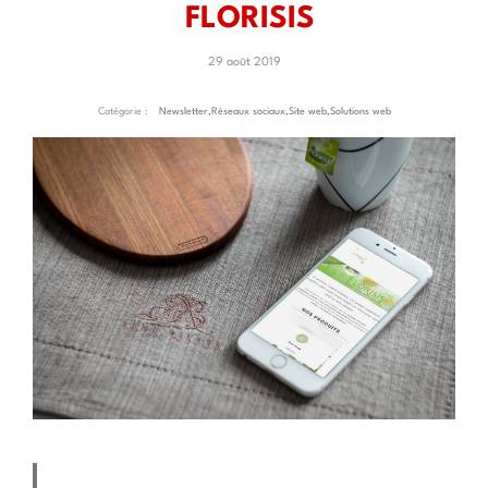
FLORISIS
29 août 2019
Catégorie :
Newsletter
,
Réseaux sociaux
,
Site web
,
Solutions web